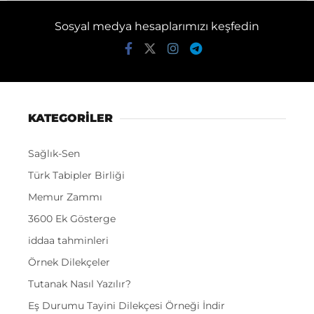
Sosyal medya hesaplarımızı keşfedin
KATEGORİLER
Sağlık-Sen
Türk Tabipler Birliği
Memur Zammı
3600 Ek Gösterge
iddaa tahminleri
Örnek Dilekçeler
Tutanak Nasıl Yazılır?
Eş Durumu Tayini Dilekçesi Örneği İndir