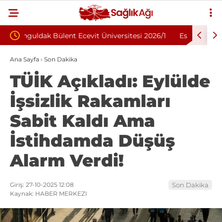
sitesi 2026/1
Eskişehir Osmangazi Üniversitesi 2026
Sözleşmeli Personel Alımı İlanı: 203 Kişi
Ana Sayfa
›
Son Dakika
TÜİK Açıkladı: Eylülde
Aranıyor
İşsizlik Rakamları
Sabit Kaldı Ama
İstihdamda Düşüş
Alarm Verdi!
Giriş: 27-10-2025 12:08
Son Dakika
Kaynak: HABER MERKEZI