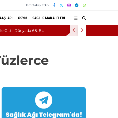
Bizi Takip Edin
AAŞLARI
ÖSYM
SAĞLIK MAKALELERI
KKKA Aşısında Flaş Gelişme: İlk Faz Çal
Yüzlerce