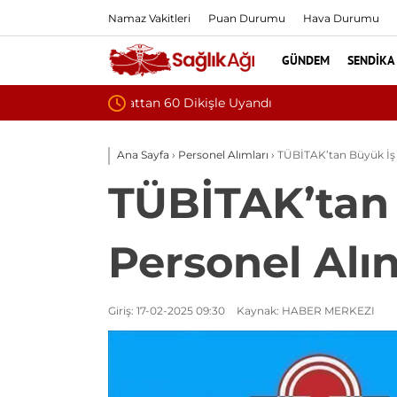
Namaz Vakitleri
Puan Durumu
Hava Durumu
GÜNDEM
SENDIKA
Baş Dönmesiyle Gitti, Dünyada 68. Bundg
Ana Sayfa
›
Personel Alımları
›
TÜBİTAK’tan Büyük İş F
TÜBİTAK’tan 
Personel Alı
Giriş: 17-02-2025 09:30
Kaynak: HABER MERKEZI