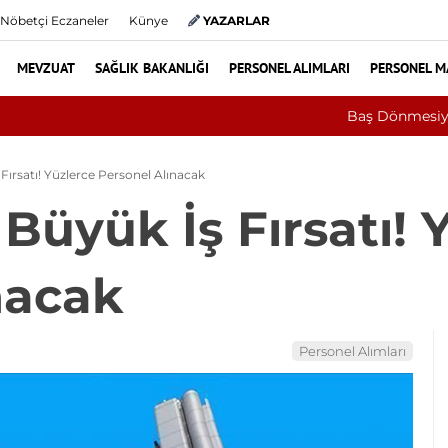
Nöbetçi Eczaneler
Künye
YAZARLAR
MEVZUAT
SAĞLIK BAKANLIĞI
PERSONEL ALIMLARI
PERSONEL M
aard Sendromu Vakası Oldu
ırsatı! Yüzlerce Personel Alınacak
Büyük İş Fırsatı! 
nacak
Personel Alımları