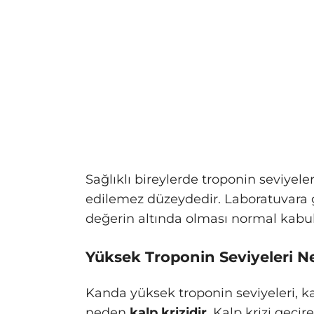
Sağlıklı bireylerde troponin seviyele
edilemez düzeydedir. Laboratuvara gö
değerin altında olması normal kabul 
Yüksek Troponin Seviyeleri N
Kanda yüksek troponin seviyeleri, ka
neden
kalp krizidir
. Kalp krizi geçir