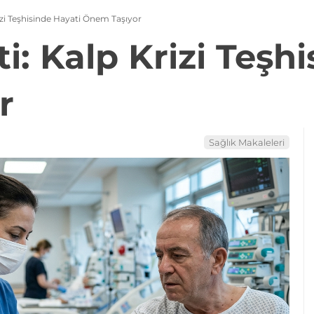
izi Teşhisinde Hayati Önem Taşıyor
i: Kalp Krizi Teşh
r
Sağlık Makaleleri