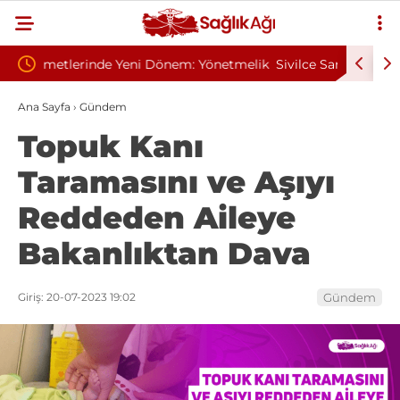
Yönetmelik
Sivilce Sandı, Cilt Kanseri Çıktı: Ameliyattan 60
Baş 
Dikişle Uyandı
Send
Ana Sayfa
›
Gündem
Topuk Kanı
Taramasını ve Aşıyı
Reddeden Aileye
Bakanlıktan Dava
Giriş: 20-07-2023 19:02
Gündem