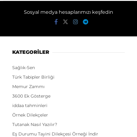
Sosyal medya hesaplarımızı keşfedin
KATEGORİLER
Sağlık-Sen
Türk Tabipler Birliği
Memur Zammı
3600 Ek Gösterge
iddaa tahminleri
Örnek Dilekçeler
Tutanak Nasıl Yazılır?
Eş Durumu Tayini Dilekçesi Örneği İndir