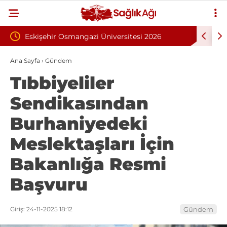
azi Üniversitesi 2026
İnönü Üniversitesi 131 Sözleşmeli 
l Alımı İlanı: 203 Kişi
Alımı İlanı
Ana Sayfa
›
Gündem
Tıbbiyeliler
Sendikasından
Burhaniyedeki
Meslektaşları İçin
Bakanlığa Resmi
Başvuru
Giriş: 24-11-2025 18:12
Gündem