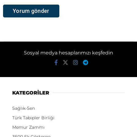
Sosyal medya hesaplarımızı keşfedin
KATEGORİLER
Sağlık-Sen
Türk Tabipler Birliği
Memur Zammı
3600 Ek Gösterge