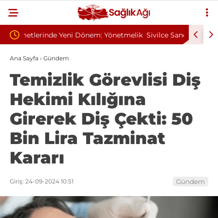
önetmelik
Sivilce Sandı, Cilt Kanseri Çıktı: Ameliyattan 60
Baş D
Dikişle Uyandı
Sendr
Ana Sayfa
›
Gündem
Temizlik Görevlisi Diş
Hekimi Kılığına
Girerek Diş Çekti: 50
Bin Lira Tazminat
Kararı
Giriş: 24-09-2024 10:51
Gündem