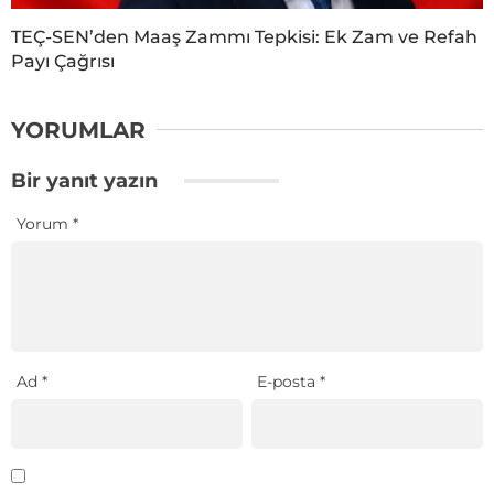
TEÇ-SEN’den Maaş Zammı Tepkisi: Ek Zam ve Refah
Payı Çağrısı
YORUMLAR
Bir yanıt yazın
Yorum
*
Ad
*
E-posta
*