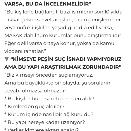
VARSA, BU DA İNCELENMELİDİR”
“Bu kişilerle bağlantılı bazı isimlerin son 10 yılda
dikkat çekici servet artışları, ticari genişlemeler
veya nüfuz ilişkileri yaşadığı iddia ediliyorsa,
MASAK dahil tüm kurumlar bunu araştırmalıdır.
Eğer delil varsa ortaya konur, yoksa da kamu
vicdanı rahatlar.”
🔻
“KİMSEYE PEŞİN SUÇ İSNADI YAPMIYORUZ
AMA BU YAPI ARAŞTIRILMAK ZORUNDADIR”
“Biz kimseyi önceden suçlamıyoruz.
Ama bu büyüklükte bir olayda, şu soruların
cevabı olmazsa olmazdır:
* Bu kişiler bu cesareti nereden aldı?
* Kimlerden güç aldılar?
* Kurum içinde nasıl bir ağ kuruldu?
* Bu yapı nereye kadar uzanıyor?
* Veriler kimlere aktarılacaktı?