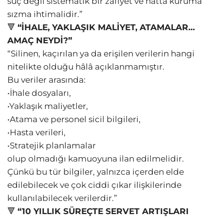
suç değil sistematik bir zafiyet ve hatta kuruma
sızma ihtimalidir.”
🔻
“İHALE, YAKLAŞIK MALİYET, ATAMALAR…
AMAÇ NEYDİ?”
“Silinen, kaçırılan ya da erişilen verilerin hangi
nitelikte olduğu hâlâ açıklanmamıştır.
Bu veriler arasında:
•İhale dosyaları,
•Yaklaşık maliyetler,
•Atama ve personel sicil bilgileri,
•Hasta verileri,
•Stratejik planlamalar
olup olmadığı kamuoyuna ilan edilmelidir.
Çünkü bu tür bilgiler, yalnızca içerden elde
edilebilecek ve çok ciddi çıkar ilişkilerinde
kullanılabilecek verilerdir.”
🔻
“10 YILLIK SÜREÇTE SERVET ARTIŞLARI