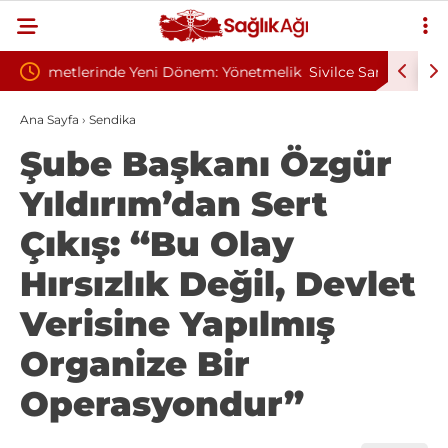
: Yönetmelik
Sivilce Sandı, Cilt Kanseri Çıktı: Ameliyattan 60
Baş
Dikişle Uyandı
Sen
Ana Sayfa
›
Sendika
Şube Başkanı Özgür
Yıldırım’dan Sert
Çıkış: “Bu Olay
Hırsızlık Değil, Devlet
Verisine Yapılmış
Organize Bir
Operasyondur”