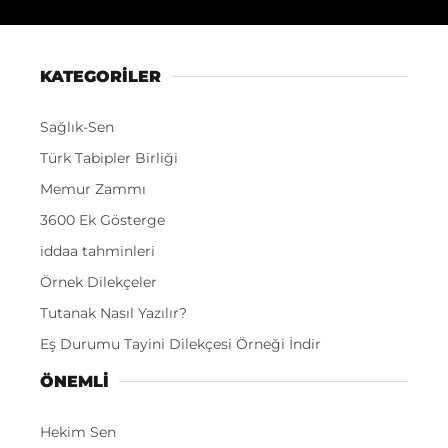
KATEGORİLER
Sağlık-Sen
Türk Tabipler Birliği
Memur Zammı
3600 Ek Gösterge
iddaa tahminleri
Örnek Dilekçeler
Tutanak Nasıl Yazılır?
Eş Durumu Tayini Dilekçesi Örneği İndir
ÖNEMLI
Hekim Sen