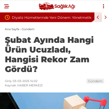
 Yeni Dönem: Yönetmelik
Sivilce Sandı, Cilt Kanseri Çıktı: Ameli
elindi
Dikişle Uyandı
Ana Sayfa
›
Gündem
Şubat Ayında Hangi
Ürün Ucuzladı,
Hangisi Rekor Zam
Gördü?
Giriş: 03-03-2025 14:02
Gündem
Kaynak: HABER MERKEZI