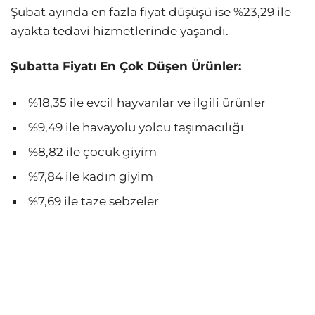
Şubat ayında en fazla fiyat düşüşü ise %23,29 ile
ayakta tedavi hizmetlerinde yaşandı.
Şubatta Fiyatı En Çok Düşen Ürünler:
%18,35 ile evcil hayvanlar ve ilgili ürünler
%9,49 ile havayolu yolcu taşımacılığı
%8,82 ile çocuk giyim
%7,84 ile kadın giyim
%7,69 ile taze sebzeler