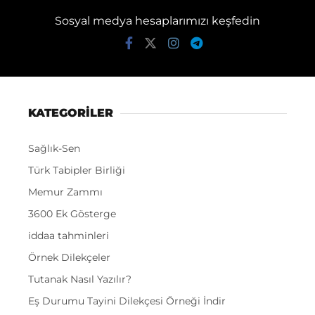
Sosyal medya hesaplarımızı keşfedin
KATEGORİLER
Sağlık-Sen
Türk Tabipler Birliği
Memur Zammı
3600 Ek Gösterge
iddaa tahminleri
Örnek Dilekçeler
Tutanak Nasıl Yazılır?
Eş Durumu Tayini Dilekçesi Örneği İndir