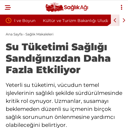
oyun
Kültür ve Turizm Bakanlığı Uludağ Alan
Bu Alışka
Başkanlığı 11 Sürekli İşçi Alımı Duyuruldu
Kazandıra
Ana Sayfa
›
Sağlık Makaleleri
Su Tüketimi Sağlığı
Sandığınızdan Daha
Fazla Etkiliyor
Yeterli su tüketimi, vücudun temel
işlevlerinin sağlıklı şekilde sürdürülmesinde
kritik rol oynuyor. Uzmanlar, susamayı
beklemeden düzenli su içmenin birçok
sağlık sorununun önlenmesine yardımcı
olabileceğini belirtiyor.