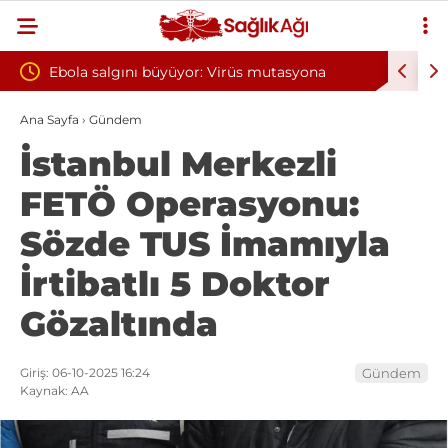
r: Virüs mutasyona
Yılın ilk 6 ayında 10 bini aşkın hasta h
oksijen tedavisinden yararlandı
Ana Sayfa
›
Gündem
İstanbul Merkezli
FETÖ Operasyonu:
Sözde TUS İmamıyla
İrtibatlı 5 Doktor
Gözaltında
Giriş: 06-10-2025 16:24
Gündem
Kaynak: AA