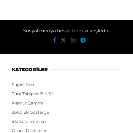
Sosyal medya hesaplarımızı keşfedin
KATEGORİLER
Sağlık-Sen
Türk Tabipler Birliği
Memur Zammı
3600 Ek Gösterge
iddaa tahminleri
Örnek Dilekçeler