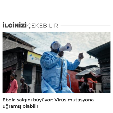
İLGİNİZİ
ÇEKEBİLİR
Ebola salgını büyüyor: Virüs mutasyona
uğramış olabilir