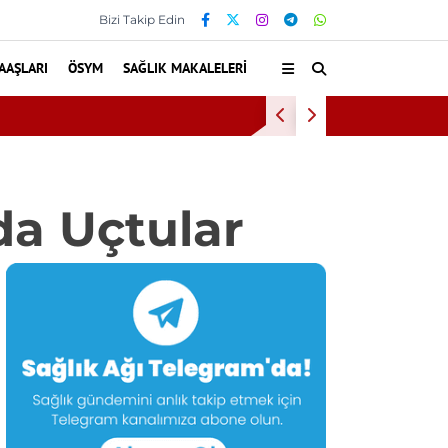
Bizi Takip Edin
AAŞLARI
ÖSYM
SAĞLIK MAKALELERI
liyat mı? Bel ve Boyun Fıtığında Doğru Tedavi Seçimi
da Uçtular