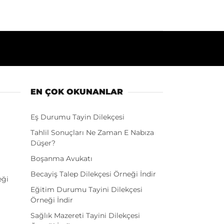
EN ÇOK OKUNANLAR
Eş Durumu Tayin Dilekçesi
Tahlil Sonuçları Ne Zaman E Nabıza
Düşer?
Boşanma Avukatı
Becayiş Talep Dilekçesi Örneği İndir
eği
Eğitim Durumu Tayini Dilekçesi
Örneği İndir
Sağlık Mazereti Tayini Dilekçesi