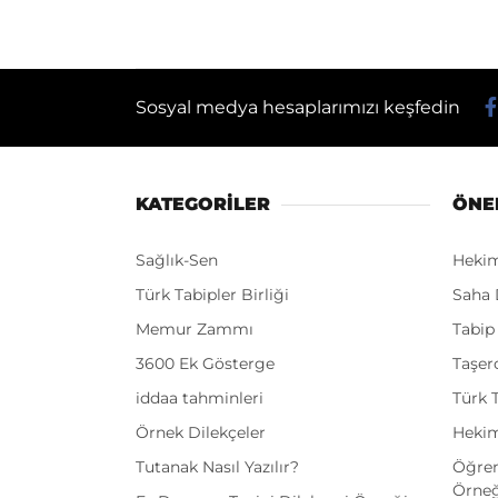
Sosyal medya hesaplarımızı keşfedin
KATEGORİLER
ÖNE
Sağlık-Sen
Heki
Türk Tabipler Birliği
Saha 
Memur Zammı
Tabip
3600 Ek Gösterge
Taşer
iddaa tahminleri
Türk T
Örnek Dilekçeler
Hekim
Tutanak Nasıl Yazılır?
Öğren
Örneğ