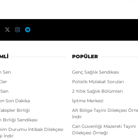
MLI
POPÜLER
m Sen
Genç Sağlık Sendikası
Der
Polislik Mülakat Soruları
 Sen
2 Yıllık Sağlık Bölümleri
on Son Dakika
İşitme Merkezi
abipler Birliği
Alt Bölge Tayini Dilekçesi Örn
İndir
 Birliği Sendikası
Can Güvenliği Mazereti Tayini
im Durumu İntibak Dilekçesi
Dilekçesi Örneği
i İndir