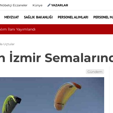
Nöbetçi Eczaneler
Künye
YAZARLAR
MEVZUAT
SAĞLIK BAKANLIĞI
PERSONEL ALIMLARI
PERSONEL M
Nükleoplasti mi, Ame
da Uçtular
in İzmir Semaların
Gündem