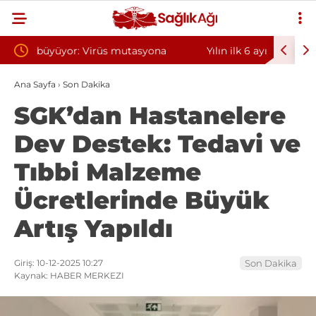
yona
Yılın ilk 6 ayında 10 bini aşkın hasta hiperbarik
Diş 
oksijen tedavisinden yararlandı
soru
Ana Sayfa
›
Son Dakika
SGK’dan Hastanelere
Dev Destek: Tedavi ve
Tıbbi Malzeme
Ücretlerinde Büyük
Artış Yapıldı
Giriş: 10-12-2025 10:27
Son Dakika
Kaynak: HABER MERKEZI