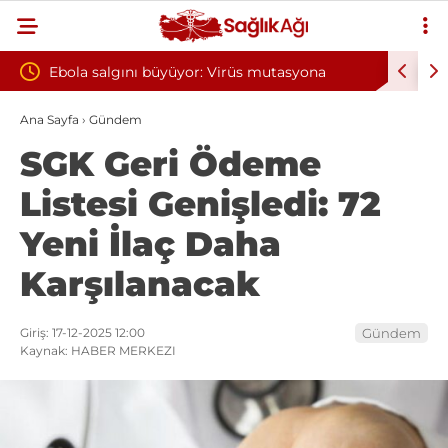
: Virüs mutasyona
Yılın ilk 6 ayında 10 bini aşkın hasta hi
oksijen tedavisinden yararlandı
Ana Sayfa
›
Gündem
SGK Geri Ödeme
Listesi Genişledi: 72
Yeni İlaç Daha
Karşılanacak
Giriş: 17-12-2025 12:00
Gündem
Kaynak: HABER MERKEZI