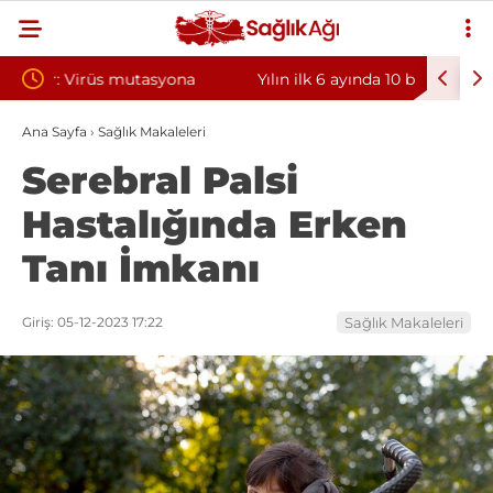
a
Yılın ilk 6 ayında 10 bini aşkın hasta hiperbarik
Diş eti
oksijen tedavisinden yararlandı
sorunun
Ana Sayfa
›
Sağlık Makaleleri
Serebral Palsi
Hastalığında Erken
Tanı İmkanı
Giriş: 05-12-2023 17:22
Sağlık Makaleleri