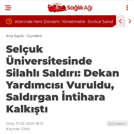
önetmelik
Sivilce Sandı, Cilt Kanseri Çıktı: Ameliyattan 60
Baş D
Dikişle Uyandı
Sendr
Ana Sayfa
›
Gündem
Selçuk
Üniversitesinde
Silahlı Saldırı: Dekan
Yardımcısı Vuruldu,
Saldırgan İntihara
Kalkıştı
Giriş: 17-02-2025 18:12
Gündem
Kaynak: DHA