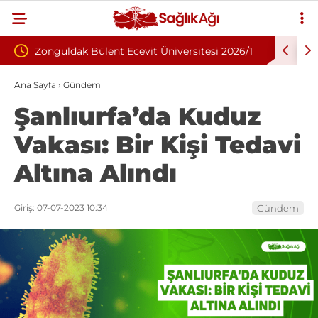
cevit Üniversitesi 2026/1
Eskişehir Osmangazi Üniversitesi 
l Alım İlanı
Sözleşmeli Personel Alımı İlanı: 203
Ana Sayfa
›
Gündem
Şanlıurfa’da Kuduz
Aranıyor
Vakası: Bir Kişi Tedavi
Altına Alındı
Giriş: 07-07-2023 10:34
Gündem