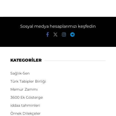
Sosyal medya hesaplarımızı keşfedin
KATEGORİLER
Sağlık-Sen
Türk Tabipler Birliği
Memur Zammı
3600 Ek Gösterge
iddaa tahminleri
Örnek Dilekçeler