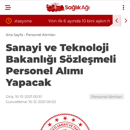
Yılın ilk 6 ayında 10 bini aşkın hasta hiperbarik
Diş eti 
oksijen tedavisinden yararlandı
sorununun
Ana Sayfa
›
Personel Alımları
Sanayi ve Teknoloji
Bakanlığı Sözleşmeli
Personel Alımı
Yapacak
Giriş: 10-12-2021 00:51
Personel Alımları
Güncelleme: 10-12-2021 00:52