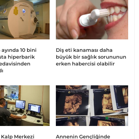
 6 ayında 10 bini
Diş eti kanaması daha
sta hiperbarik
büyük bir sağlık sorununun
tedavisinden
erken habercisi olabilir
dı
 Kalp Merkezi
Annenin Gençliğinde