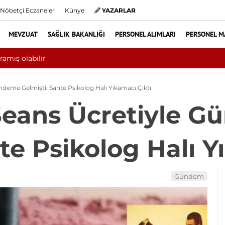
Nöbetçi Eczaneler
Künye
YAZARLAR
MEVZUAT
SAĞLIK BAKANLIĞI
PERSONEL ALIMLARI
PERSONEL M
ini aşkın hasta hiperbarik oksijen tedavisinden yararlandı
ündeme Gelmişti: Sahte Psikolog Halı Yıkamacı Çıktı
 Seans Ücretiyle 
te Psikolog Halı Y
Gündem