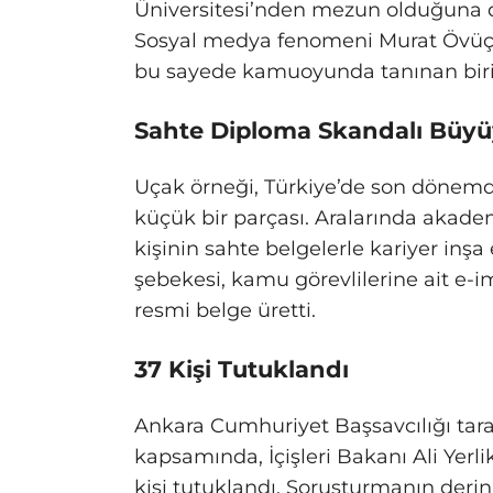
Üniversitesi’nden mezun olduğuna dai
Sosyal medya fenomeni Murat Övüç’
bu sayede kamuoyunda tanınan biri 
Sahte Diploma Skandalı Büyü
Uçak örneği, Türkiye’de son dönemd
küçük bir parçası. Aralarında akad
kişinin sahte belgelerle kariyer inşa 
şebekesi, kamu görevlilerine ait e-i
resmi belge üretti.
37 Kişi Tutuklandı
Ankara Cumhuriyet Başsavcılığı tara
kapsamında, İçişleri Bakanı Ali Yer
kişi tutuklandı. Soruşturmanın derin