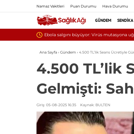
Namaz Vakitleri
Puan Durumu
Hava Durumu
GÜNDEM
SENDIKA
Yılın ilk 6 ayında 10 b
Ana Sayfa
›
Gündem
›
4.500 TL’lik Seans Ücretiyle G
4.500 TL’lik
Gelmişti: Sah
Giriş: 05-08-2025 16:35
Kaynak: BULTEN