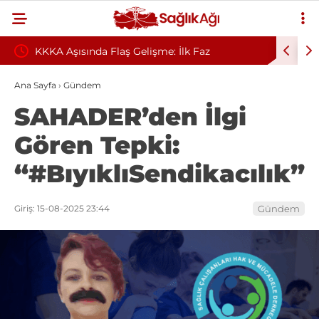
dgaard
KKKA Aşısında Flaş Gelişme: İlk Faz
Kırmızı E
Çalışmalarında Sona Gelindi
Uzmanlar
Ana Sayfa
›
Gündem
SAHADER’den İlgi
Gören Tepki:
“#BıyıklıSendikacılık”
Giriş: 15-08-2025 23:44
Gündem