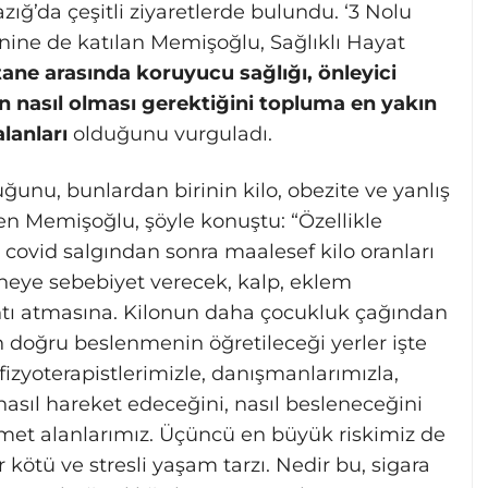
ğ’da çeşitli ziyaretlerde bulundu. ‘3 Nolu
renine de katılan Memişoğlu, Sağlıklı Hayat
stane arasında koruyucu sağlığı, önleyici
ın nasıl olması gerektiğini topluma en yakın
alanları
olduğunu vurguladı.
unu, bunlardan birinin kilo, obezite ve yanlış
n Memişoğlu, şöyle konuştu: “Özellikle
ovid salgından sonra maalesef kilo oranları
eye sebebiyet verecek, kalp, eklem
pıhtı atmasına. Kilonun daha çocukluk çağından
 doğru beslenmenin öğretileceği yerler işte
 fizyoterapistlerimizle, danışmanlarımızla,
sıl hareket edeceğini, nasıl besleneceğini
zmet alanlarımız. Üçüncü en büyük riskimiz de
 kötü ve stresli yaşam tarzı. Nedir bu, sigara