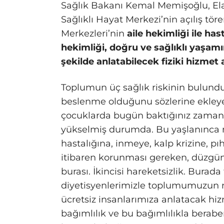
Sağlık Bakanı Kemal Memişoğlu, Elazı
Sağlıklı Hayat Merkezi’nin açılış tö
Merkezleri’nin
aile hekimliği ile ha
hekimliği, doğru ve sağlıklı yaşam
şekilde anlatabilecek fiziki hizmet 
Toplumun üç sağlık riskinin bulunduğ
beslenme olduğunu sözlerine ekleye
çocuklarda bugün baktığınız zaman c
yükselmiş durumda. Bu yaşlanınca n
hastalığına, inmeye, kalp krizine, 
itibaren korunması gereken, düzgün
burası. İkincisi hareketsizlik. Burada
diyetisyenlerimizle toplumumuzun na
ücretsiz insanlarımıza anlatacak hi
bağımlılık ve bu bağımlılıkla beraber