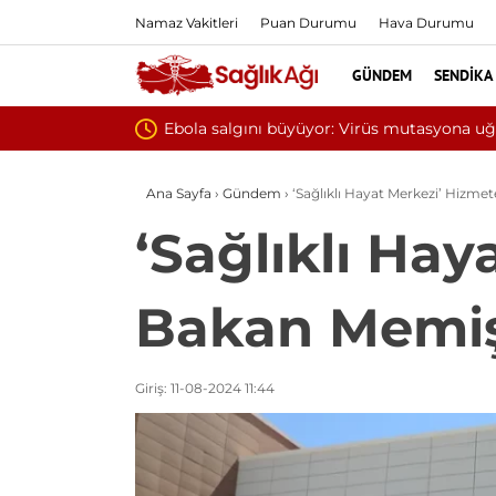
Namaz Vakitleri
Puan Durumu
Hava Durumu
GÜNDEM
SENDIKA
Yılın ilk 6 ay
Ana Sayfa
›
Gündem
›
‘Sağlıklı Hayat Merkezi’ Hizm
‘Sağlıklı Hay
Bakan Memiş
Giriş: 11-08-2024 11:44