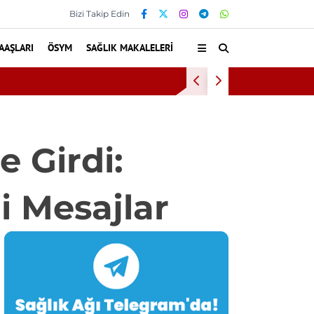
Bizi Takip Edin
AAŞLARI
ÖSYM
SAĞLIK MAKALELERI
Diş eti ka
e Girdi:
 Mesajlar