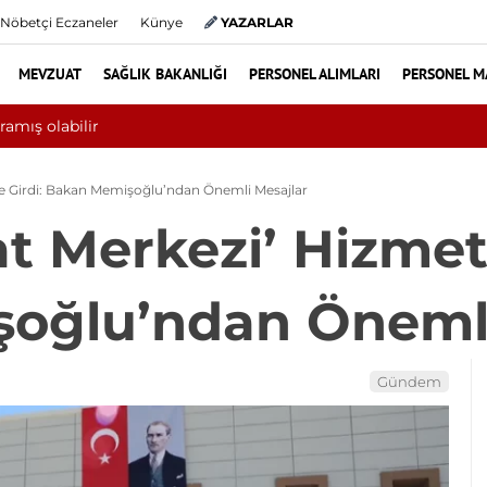
Nöbetçi Eczaneler
Künye
YAZARLAR
MEVZUAT
SAĞLIK BAKANLIĞI
PERSONEL ALIMLARI
PERSONEL M
ında 10 bini aşkın hasta hiperbarik oksijen tedavisinden yararlandı
ete Girdi: Bakan Memişoğlu’ndan Önemli Mesajlar
at Merkezi’ Hizmet
oğlu’ndan Önemli
Gündem