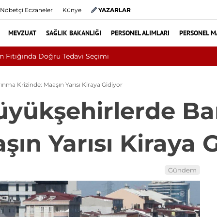
Nöbetçi Eczaneler
Künye
YAZARLAR
MEVZUAT
SAĞLIK BAKANLIĞI
PERSONEL ALIMLARI
PERSONEL M
Kültür ve Turizm Bakanlığı Uludağ Alan Başkanlığı 1
ınma Krizinde: Maaşın Yarısı Kiraya Gidiyor
Büyükşehirlerde B
şın Yarısı Kiraya 
Gündem