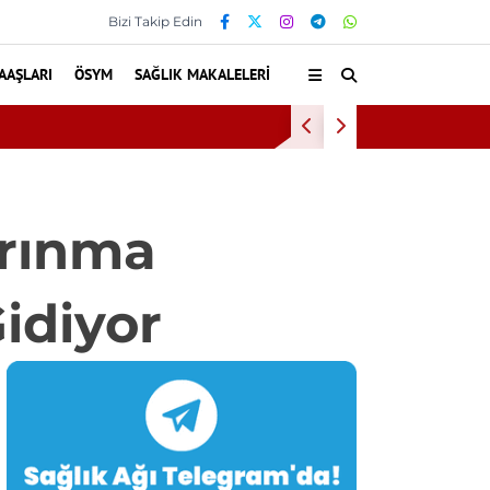
Bizi Takip Edin
AAŞLARI
ÖSYM
SAĞLIK MAKALELERI
1 Sürekli İşçi Alımı Duyuruldu
arınma
Gidiyor