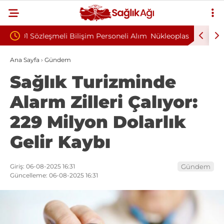
ersoneli Alım
Nükleoplasti mi, Ameliyat mı? Bel ve Boyun
Kü
Fıtığında Doğru Tedavi Seçimi
Ba
Ana Sayfa
›
Gündem
Sağlık Turizminde
Alarm Zilleri Çalıyor:
229 Milyon Dolarlık
Gelir Kaybı
Giriş: 06-08-2025 16:31
Gündem
Güncelleme: 06-08-2025 16:31