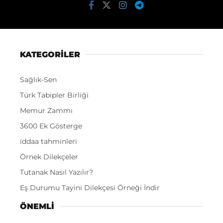
KATEGORİLER
Sağlık-Sen
Türk Tabipler Birliği
Memur Zammı
3600 Ek Gösterge
iddaa tahminleri
Örnek Dilekçeler
Tutanak Nasıl Yazılır?
Eş Durumu Tayini Dilekçesi Örneği İndir
ÖNEMLI