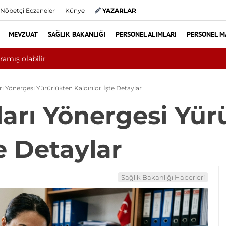
Nöbetçi Eczaneler
Künye
YAZARLAR
MEVZUAT
SAĞLIK BAKANLIĞI
PERSONEL ALIMLARI
PERSONEL M
ında 10 bini aşkın hasta hiperbarik oksijen tedavisinden yararlandı
rı Yönergesi Yürürlükten Kaldırıldı: İşte Detaylar
ları Yönergesi Yür
te Detaylar
Sağlık Bakanlığı Haberleri