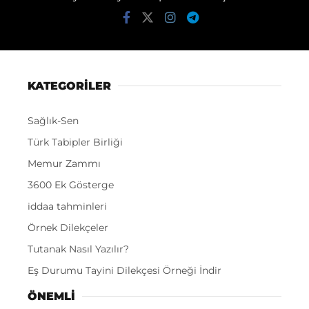
KATEGORİLER
Sağlık-Sen
Türk Tabipler Birliği
Memur Zammı
3600 Ek Gösterge
iddaa tahminleri
Örnek Dilekçeler
Tutanak Nasıl Yazılır?
Eş Durumu Tayini Dilekçesi Örneği İndir
ÖNEMLI