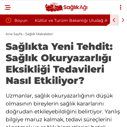
oyun
Kültür ve Turizm Bakanlığı Uludağ Alan
Bu Alışka
Başkanlığı 11 Sürekli İşçi Alımı Duyuruldu
Kazandıra
Ana Sayfa
›
Sağlık Makaleleri
Sağlıkta Yeni Tehdit:
Sağlık Okuryazarlığı
Eksikliği Tedavileri
Nasıl Etkiliyor?
Uzmanlar, sağlık okuryazarlığının düşük
olmasının bireylerin sağlık kararlarını
doğrudan etkileyebildiğini belirtiyor. Yanlış
bilgiye maruz kalmak, tedavi süreçlerini