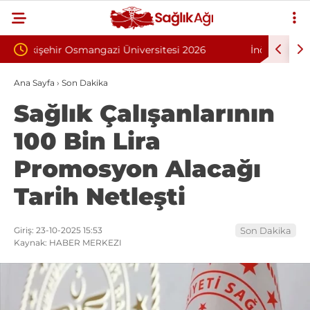
esi 2026
İnönü Üniversitesi 131 Sözleşmeli Personel
 203 Kişi
Alımı İlanı
Ana Sayfa
›
Son Dakika
Sağlık Çalışanlarının
100 Bin Lira
Promosyon Alacağı
Tarih Netleşti
Giriş: 23-10-2025 15:53
Son Dakika
Kaynak: HABER MERKEZI