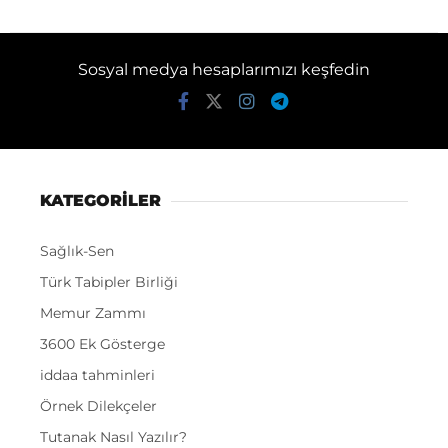
Sosyal medya hesaplarımızı keşfedin
KATEGORİLER
Sağlık-Sen
Türk Tabipler Birliği
Memur Zammı
3600 Ek Gösterge
iddaa tahminleri
Örnek Dilekçeler
Tutanak Nasıl Yazılır?