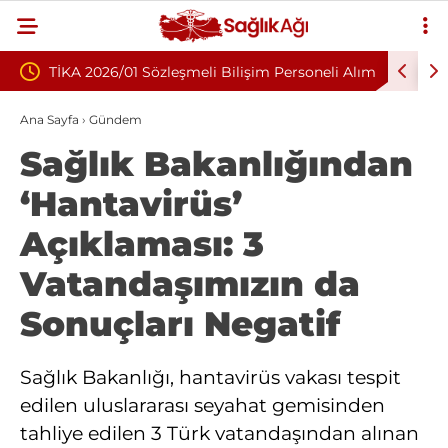
meli Bilişim Personeli Alım
Nükleoplasti mi, Ameliyat mı? Bel 
Fıtığında Doğru Tedavi Seçimi
Ana Sayfa
›
Gündem
Sağlık Bakanlığından
‘Hantavirüs’
Açıklaması: 3
Vatandaşımızın da
Sonuçları Negatif
Sağlık Bakanlığı, hantavirüs vakası tespit
edilen uluslararası seyahat gemisinden
tahliye edilen 3 Türk vatandaşından alınan