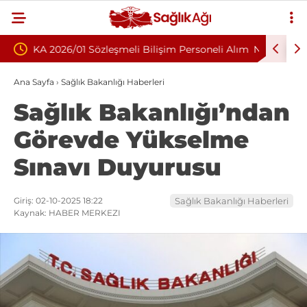
im Personeli Alım
Nükleoplasti mi, Ameliyat mı? Bel ve Boyun
Fıtığında Doğru Tedavi Seçimi
Ana Sayfa
›
Sağlık Bakanlığı Haberleri
Sağlık Bakanlığı’ndan
Görevde Yükselme
Sınavı Duyurusu
Giriş: 02-10-2025 18:22
Sağlık Bakanlığı Haberleri
Kaynak: HABER MERKEZI