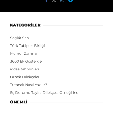
KATEGORİLER
Sağlık-Sen
Türk Tabipler Birliği
Memur Zammı
3600 Ek Gösterge
iddaa tahminleri
Örnek Dilekçeler
Tutanak Nasıl Yazılır?
Eş Durumu Tayini Dilekçesi Örneği İndir
ÖNEMLI