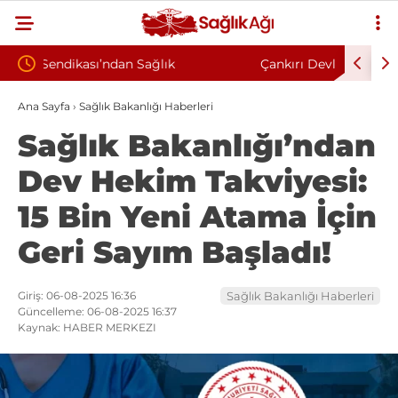
Çankırı Devlet Hastanesi’nde Sendikal Vesayet
Kahra
Korkuyla
İddiası: Maaş Kesme Cezası Talep Edildi
Sözle
Ana Sayfa
›
Sağlık Bakanlığı Haberleri
Sağlık Bakanlığı’ndan
Dev Hekim Takviyesi:
15 Bin Yeni Atama İçin
Geri Sayım Başladı!
Giriş: 06-08-2025 16:36
Sağlık Bakanlığı Haberleri
Güncelleme: 06-08-2025 16:37
Kaynak: HABER MERKEZI