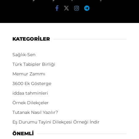
KATEGORİLER
Sağlık-Sen
Türk Tabipler Birliği
Memur Zammı
3600 Ek Gösterge
iddaa tahminleri
Örnek Dilekçeler
Tutanak Nasıl Yazılır?
Eş Durumu Tayini Dilekçesi Örneği İndir
ÖNEMLI