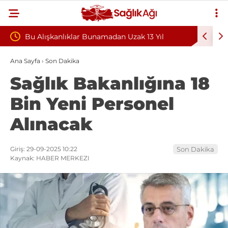
Bunamadan Uzak 13 Yıl
Teşvik Ek Ödemede Düzenleme Yo
Sağlık Sendikası Sahanın Taleple
Ana Sayfa
›
Son Dakika
Sağlık Bakanlığına 18
Hastaneleri Genel Müdürü’ne İlett
Bin Yeni Personel
Alınacak
Giriş: 29-09-2025 10:22
Son Dakika
Kaynak: HABER MERKEZI