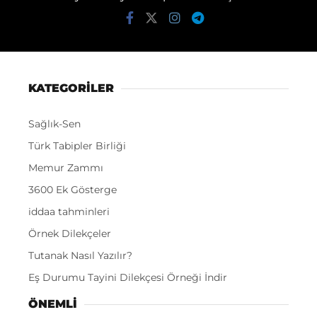
KATEGORİLER
Sağlık-Sen
Türk Tabipler Birliği
Memur Zammı
3600 Ek Gösterge
iddaa tahminleri
Örnek Dilekçeler
Tutanak Nasıl Yazılır?
Eş Durumu Tayini Dilekçesi Örneği İndir
ÖNEMLI