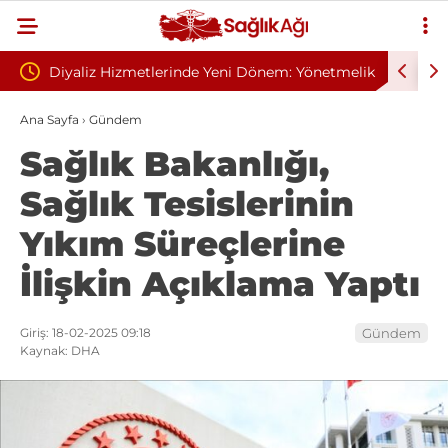
e Yeni Dönem: Yönetmelik
Sivilce Sandı, Cilt Kanseri Çıktı: Amel
Gelindi
Dikişle Uyandı
Ana Sayfa
›
Gündem
Sağlık Bakanlığı,
Sağlık Tesislerinin
Yıkım Süreçlerine
İlişkin Açıklama Yaptı
Giriş: 18-02-2025 09:18
Gündem
Kaynak: DHA