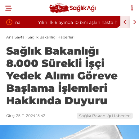
Yılın ilk 6 ayında 10 bini aşkın hasta hiperbarik
Diş eti k
oksijen tedavisinden yararlandı
sorununun
Ana Sayfa
›
Sağlık Bakanlığı Haberleri
Sağlık Bakanlığı
8.000 Sürekli İşçi
Yedek Alımı Göreve
Başlama İşlemleri
Hakkında Duyuru
Giriş: 25-11-2024 15:42
Sağlık Bakanlığı Haberleri