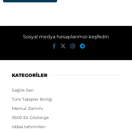
Sosyal medya hesaplarımızı keşfedin
KATEGORİLER
Sağlık-Sen
Türk Tabipler Birliği
Memur Zammı
3600 Ek Gösterge
iddaa tahminleri