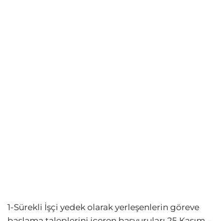
1-Sürekli İşçi yedek olarak yerleşenlerin göreve
başlama taleplerini içeren başvuruları 25 Kasım –