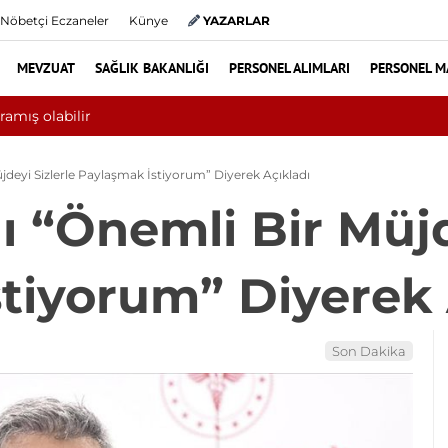
Nöbetçi Eczaneler
Künye
YAZARLAR
MEVZUAT
SAĞLIK BAKANLIĞI
PERSONEL ALIMLARI
PERSONEL M
Yılın ilk 6 ayında 10 bini aşkın ha
jdeyi Sizlerle Paylaşmak İstiyorum” Diyerek Açıkladı
ı “Önemli Bir Müjd
tiyorum” Diyerek 
Son Dakika