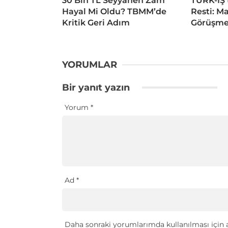
30 Bin TL Seyyanen Zam
TÜRK-İŞ’
Hayal Mi Oldu? TBMM’de
Resti: M
Kritik Geri Adım
Görüşme
YORUMLAR
Bir yanıt yazın
Yorum
*
Ad
*
Daha sonraki yorumlarımda kullanılması için a