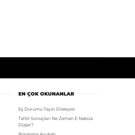
EN ÇOK OKUNANLAR
Eş Durumu Tayin Dilekçesi
Tahlil Sonuçları Ne Zaman E Nabıza
Düşer?
Boşanma Avukatı