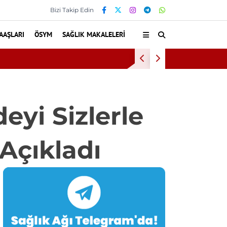
Bizi Takip Edin
AAŞLARI
ÖSYM
SAĞLIK MAKALELERI
sta hiperbarik oksijen tedavisinden yararlandı
eyi Sizlerle
Açıkladı