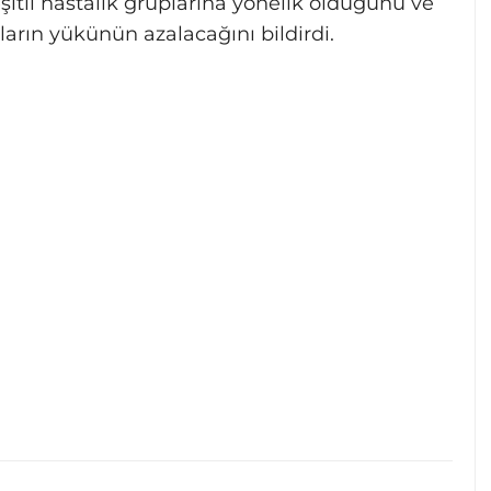
eşitli hastalık gruplarına yönelik olduğunu ve
arın yükünün azalacağını bildirdi.