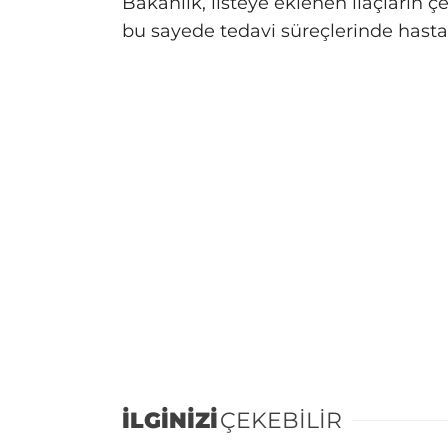
Bakanlık, listeye eklenen ilaçların ç
bu sayede tedavi süreçlerinde hastal
İLGİNİZİ
ÇEKEBİLİR