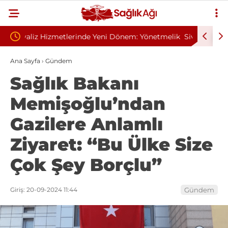
: Yönetmelik
Sivilce Sandı, Cilt Kanseri Çıktı: Ameliyattan 60
Ba
Dikişle Uyandı
Se
Ana Sayfa
›
Gündem
Sağlık Bakanı
Memişoğlu’ndan
Gazilere Anlamlı
Ziyaret: “Bu Ülke Size
Çok Şey Borçlu”
Giriş: 20-09-2024 11:44
Gündem