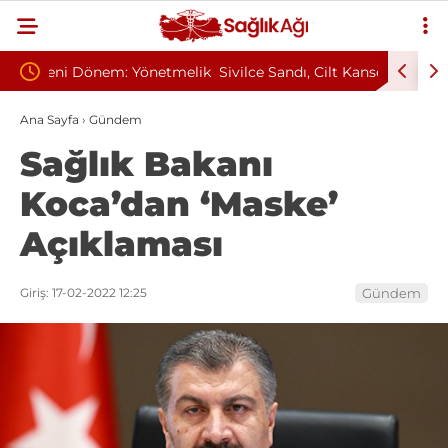
etmelik
Sivilce Sandı, Cilt Kanseri Çıktı: Ameliyattan 60
Baş Dön
Dikişle Uyandı
Sendrom
Ana Sayfa
›
Gündem
Sağlık Bakanı
Koca’dan ‘Maske’
Açıklaması
Giriş: 17-02-2022 12:25
Gündem