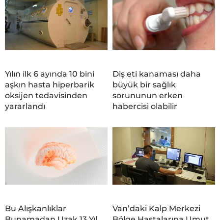
Yılın ilk 6 ayında 10 bini
Diş eti kanaması daha
aşkın hasta hiperbarik
büyük bir sağlık
oksijen tedavisinden
sorununun erken
yararlandı
habercisi olabilir
Bu Alışkanlıklar
Van’daki Kalp Merkezi
Bunamadan Uzak 13 Yıl
Bölge Hastalarına Umut