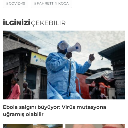
COVID-19
FAHRETTIN KOCA
İLGİNİZİ
ÇEKEBİLİR
Ebola salgını büyüyor: Virüs mutasyona
uğramış olabilir