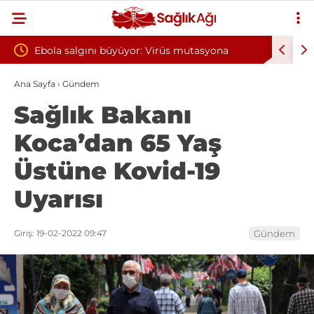
: Virüs mutasyona
Yılın ilk 6 ayında 10 bini aşkın hasta hi
oksijen tedavisinden yararlandı
Ana Sayfa
›
Gündem
Sağlık Bakanı
Koca’dan 65 Yaş
Üstüne Kovid-19
Uyarısı
Giriş: 19-02-2022 09:47
Gündem