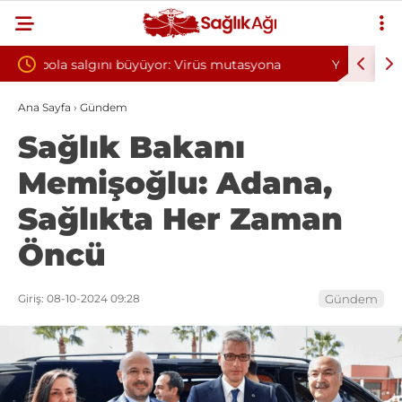
 mutasyona
Yılın ilk 6 ayında 10 bini aşkın hasta hiperbarik
oksijen tedavisinden yararlandı
Ana Sayfa
›
Gündem
Sağlık Bakanı
Memişoğlu: Adana,
Sağlıkta Her Zaman
Öncü
Giriş: 08-10-2024 09:28
Gündem