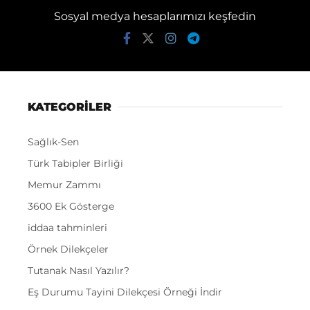
Sosyal medya hesaplarımızı keşfedin
KATEGORİLER
Sağlık-Sen
Türk Tabipler Birliği
Memur Zammı
3600 Ek Gösterge
iddaa tahminleri
Örnek Dilekçeler
Tutanak Nasıl Yazılır?
Eş Durumu Tayini Dilekçesi Örneği İndir