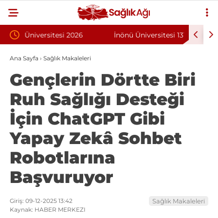
İnönü Üniversitesi 131 Sözleşmeli Personel
Bilkent
i
Alımı İlanı
Progra
Ana Sayfa
›
Sağlık Makaleleri
Gençlerin Dörtte Biri
Ruh Sağlığı Desteği
İçin ChatGPT Gibi
Yapay Zekâ Sohbet
Robotlarına
Başvuruyor
Giriş: 09-12-2025 13:42
Sağlık Makaleleri
Kaynak: HABER MERKEZI