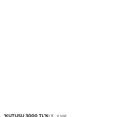
‘KUTUSU 3000 TL’
K:
X.. x var