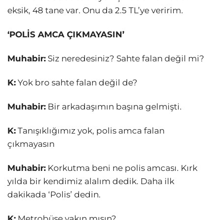
eksik, 48 tane var. Onu da 2.5 TL’ye veririm.
‘POLİS AMCA ÇIKMAYASIN’
Muhabir:
Siz neredesiniz? Sahte falan değil mi?
K:
Yok bro sahte falan değil de?
Muhabir:
Bir arkadaşımın başına gelmişti.
K:
Tanışıklığımız yok, polis amca falan
çıkmayasın
Muhabir:
Korkutma beni ne polis amcası. Kırk
yılda bir kendimiz alalım dedik. Daha ilk
dakikada ‘Polis’ dedin.
K:
Metrobüse yakın mısın?