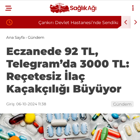
Çankırı Devlet Hastanesi’nde Sendikal Vesayet
Kahramanm
kuyla
İddiası: Maaş Kesme Cezası Talep Edildi
Sözleşmel
Ana Sayfa
›
Gündem
Eczanede 92 TL,
Telegram’da 3000 TL:
Reçetesiz İlaç
Kaçakçılığı Büyüyor
Giriş: 06-10-2024 11:38
Gündem