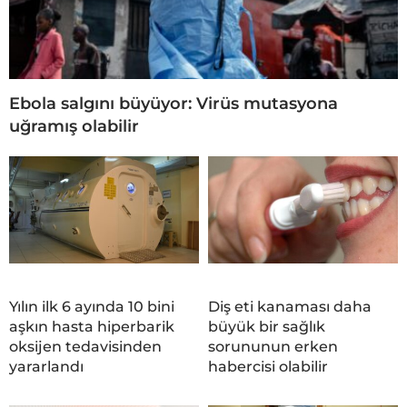
Ebola salgını büyüyor: Virüs mutasyona
uğramış olabilir
Yılın ilk 6 ayında 10 bini
Diş eti kanaması daha
aşkın hasta hiperbarik
büyük bir sağlık
oksijen tedavisinden
sorununun erken
yararlandı
habercisi olabilir