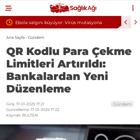
: Virüs mutasyona
Yılın ilk 6 ayında 10 bini aşkın hasta hi
oksijen tedavisinden yararlandı
Ana Sayfa
›
Gündem
QR Kodlu Para Çekme
Limitleri Artırıldı:
Bankalardan Yeni
Düzenleme
Giriş: 17-01-2025 17:21
Gündem
Güncelleme: 17-01-2025 17:22
Kaynak: BULTEN