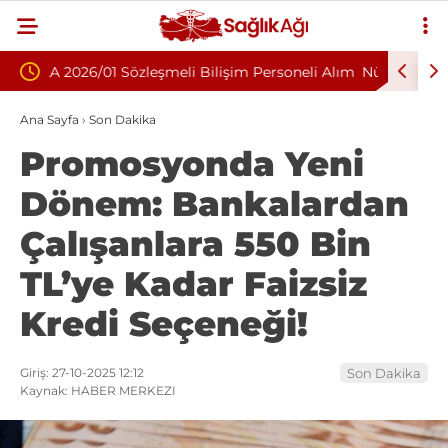
Personeli Alım
Nükleoplasti mi, Ameliyat mı? Bel ve Boyun
K
Fıtığında Doğru Tedavi Seçimi
B
Ana Sayfa
›
Son Dakika
Promosyonda Yeni
Dönem: Bankalardan
Çalışanlara 550 Bin
TL’ye Kadar Faizsiz
Kredi Seçeneği!
Giriş: 27-10-2025 12:12
Son Dakika
Kaynak: HABER MERKEZI