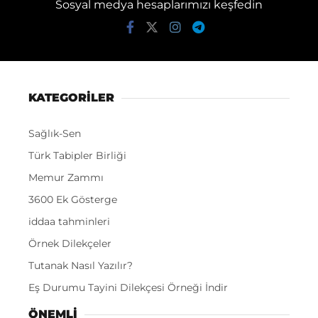
Sosyal medya hesaplarımızı keşfedin
KATEGORİLER
Sağlık-Sen
Türk Tabipler Birliği
Memur Zammı
3600 Ek Gösterge
iddaa tahminleri
Örnek Dilekçeler
Tutanak Nasıl Yazılır?
Eş Durumu Tayini Dilekçesi Örneği İndir
ÖNEMLI