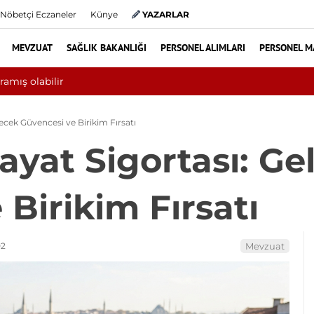
Nöbetçi Eczaneler
Künye
YAZARLAR
MEVZUAT
SAĞLIK BAKANLIĞI
PERSONEL ALIMLARI
PERSONEL M
a 10 bini aşkın hasta hiperbarik oksijen tedavisinden yararlandı
lecek Güvencesi ve Birikim Fırsatı
ayat Sigortası: Ge
Birikim Fırsatı
02
Mevzuat