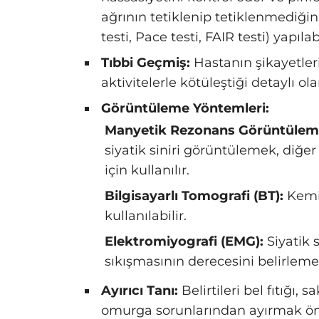
ağrının tetiklenip tetiklenmediğini
testi, Pace testi, FAIR testi) yapılabi
Tıbbi Geçmiş:
Hastanın şikayetleri
aktivitelerle kötüleştiği detaylı ol
Görüntüleme Yöntemleri:
Manyetik Rezonans Görüntülem
siyatik siniri görüntülemek, diğer
için kullanılır.
Bilgisayarlı Tomografi (BT):
Kemik
kullanılabilir.
Elektromiyografi (EMG):
Siyatik 
sıkışmasının derecesini belirlemek
Ayırıcı Tanı:
Belirtileri bel fıtığı,
omurga sorunlarından ayırmak ön