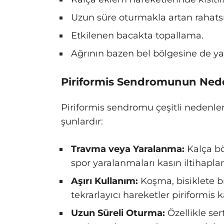
Uzun süre oturmakla artan rahatsı
Etkilenen bacakta topallama.
Ağrının bazen bel bölgesine de yayı
Piriformis Sendromunun Nede
Piriformis sendromu çeşitli nedenler
şunlardır:
Travma veya Yaralanma:
Kalça bö
spor yaralanmaları kasın iltihapl
Aşırı Kullanım:
Koşma, bisiklete 
tekrarlayıcı hareketler piriformis ka
Uzun Süreli Oturma:
Özellikle se