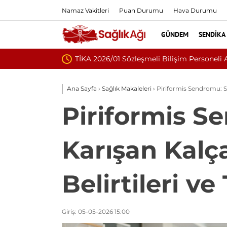
Namaz Vakitleri
Puan Durumu
Hava Durumu
GÜNDEM
SENDIKA
Nükleoplasti mi, A
Ana Sayfa
›
Sağlık Makaleleri
›
Piriformis Sendromu: Siy
Piriformis Se
Karışan Kalç
Belirtileri ve
Giriş: 05-05-2026 15:00