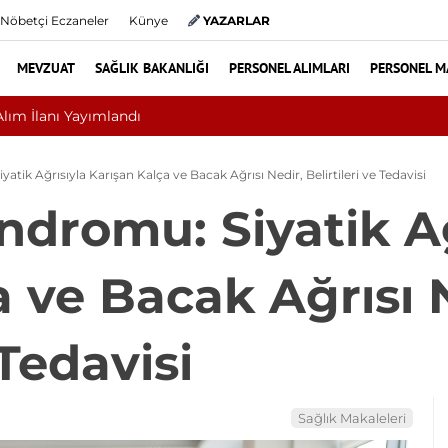
Nöbetçi Eczaneler
Künye
YAZARLAR
MEVZUAT
SAĞLIK BAKANLIĞI
PERSONEL ALIMLARI
PERSONEL M
meliyat mı? Bel ve Boyun Fıtığında Doğru Tedavi Seçimi
atik Ağrısıyla Karışan Kalça ve Bacak Ağrısı Nedir, Belirtileri ve Tedavisi
ndromu: Siyatik Ağ
a ve Bacak Ağrısı 
 Tedavisi
Sağlık Makaleleri