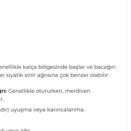
enellikle kalça bölgesinde başlar ve bacağın
er siyatik sinir ağrısına çok benzer olabilir:
rı:
Genellikle otururken, merdiven
r.
ldır) uyuşma veya karıncalanma.
ık veya ağrı.