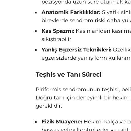
pozisyonda uzun süre oturmak kas 
Anatomik Farklılıklar:
Siyatik sini
bireylerde sendrom riski daha yük
Kas Spazmı:
Kasın aniden kasılmas
sıkıştırabilir.
Yanlış Egzersiz Teknikleri:
Özellik
egzersizlerde yanlış form kullanm
Teşhis ve Tanı Süreci
Piriformis sendromunun teşhisi, belir
Doğru tanı için deneyimli bir hekim
gereklidir:
Fizik Muayene:
Hekim, kalça ve ba
hassasiyetini kontrol eder ve piri