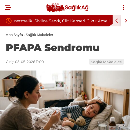
tmelik
Sivilce Sandı, Cilt Kanseri Çıktı: Ameliyattan 60
Baş Dönm
Dikişle Uyandı
Sendromu
Ana Sayfa
›
Sağlık Makaleleri
PFAPA Sendromu
Giriş: 05-05-2026 11:00
Sağlık Makaleleri