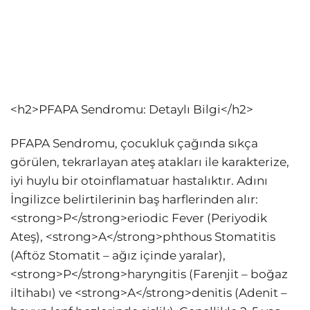
<h2>PFAPA Sendromu: Detaylı Bilgi</h2>
PFAPA Sendromu, çocukluk çağında sıkça
görülen, tekrarlayan ateş atakları ile karakterize,
iyi huylu bir otoinflamatuar hastalıktır. Adını
İngilizce belirtilerinin baş harflerinden alır:
<strong>P</strong>eriodic Fever (Periyodik
Ateş), <strong>A</strong>phthous Stomatitis
(Aftöz Stomatit – ağız içinde yaralar),
<strong>P</strong>haryngitis (Farenjit – boğaz
iltihabı) ve <strong>A</strong>denitis (Adenit –