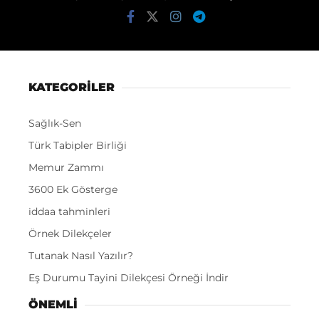
KATEGORİLER
Sağlık-Sen
Türk Tabipler Birliği
Memur Zammı
3600 Ek Gösterge
iddaa tahminleri
Örnek Dilekçeler
Tutanak Nasıl Yazılır?
Eş Durumu Tayini Dilekçesi Örneği İndir
ÖNEMLI