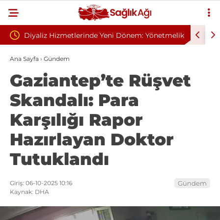
e Yeni Dönem: Yönetmelik
Sivilce Sandı, Cilt Kanseri Çıktı: Amel
Gelindi
Dikişle Uyandı
Ana Sayfa
›
Gündem
Gaziantep’te Rüşvet
Skandalı: Para
Karşılığı Rapor
Hazırlayan Doktor
Tutuklandı
Giriş: 06-10-2025 10:16
Gündem
Kaynak: DHA