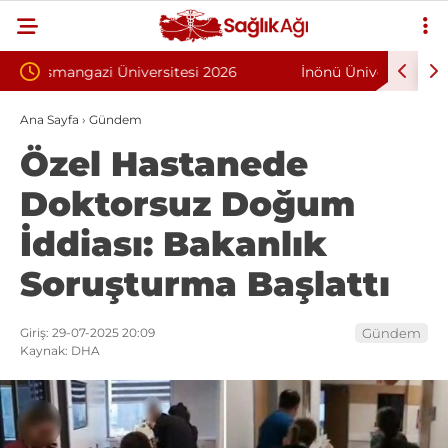
026
İnönü Üniversitesi 131 Sözleşmeli Personel
Bilk
Kişi
Alımı İlanı
Prog
Ana Sayfa
›
Gündem
Özel Hastanede
Doktorsuz Doğum
İddiası: Bakanlık
Soruşturma Başlattı
Giriş: 29-07-2025 20:09
Gündem
Kaynak: DHA