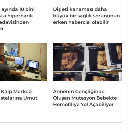
 6 ayında 10 bini
Diş eti kanaması daha
sta hiperbarik
büyük bir sağlık sorununun
tedavisinden
erken habercisi olabilir
dı
 Kalp Merkezi
Annenin Gençliğinde
stalarına Umut
Oluşan Mutasyon Bebekte
Hemofiliye Yol Açabiliyor