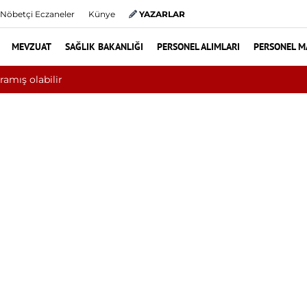
Nöbetçi Eczaneler
Künye
YAZARLAR
MEVZUAT
SAĞLIK BAKANLIĞI
PERSONEL ALIMLARI
PERSONEL M
Yılın ilk 6 ayında 10 bini aşkın hasta hiperbarik oksijen tedavisi