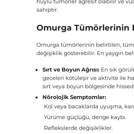
huylu tümörler agresif olabilir ve v
sahiptir.
Omurga Tümörlerinin Be
Omurga tümörlerinin belirtileri, t
değişiklik gösterebilir. En yaygın beli
Sırt ve Boyun Ağrısı:
En sık görül
geceleri kötüleşir ve aktivite ile 
sırt veya boyun bölgesinde hissedil
Nörolojik Semptomlar:
Kol veya bacaklarda uyuşma, kar
Yürüme güçlüğü, denge kaybı.
Reflekslerde değişiklikler.