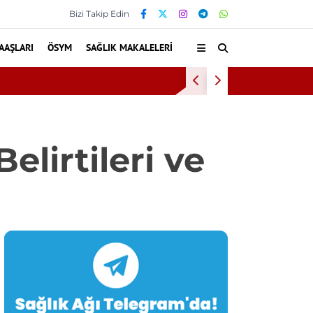
Bizi Takip Edin
AAŞLARI
ÖSYM
SAĞLIK MAKALELERI
anıyor
İnönü Üniversit
lirtileri ve