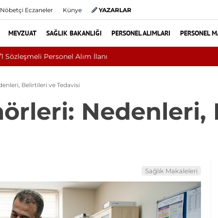
Nöbetçi Eczaneler
Künye
YAZARLAR
MEVZUAT
SAĞLIK BAKANLIĞI
PERSONEL ALIMLARI
PERSONEL M
i Üniversitesi 2026 Sözleşmeli Personel Alımı İlanı: 203 Kişi Ar
leri, Belirtileri ve Tedavisi
eri: Nedenleri, Be
Sağlık Makaleleri