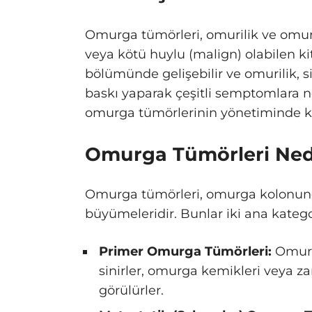
Omurga tümörleri, omurilik ve omurg
veya kötü huylu (malign) olabilen ki
bölümünde gelişebilir ve omurilik, s
baskı yaparak çeşitli semptomlara ne
omurga tümörlerinin yönetiminde kr
Omurga Tümörleri Ned
Omurga tümörleri, omurga kolonund
büyümeleridir. Bunlar iki ana kategor
Primer Omurga Tümörleri:
Omurga
sinirler, omurga kemikleri veya z
görülürler.