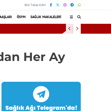
Bizi Takip Edin
AAŞLARI
ÖSYM
SAĞLIK MAKALELERI
Kişi Aranıyor
İnönü Ü
rdan Her Ay