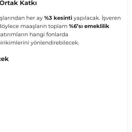
 Ortak Katkı
şlarından her ay
%3 kesinti
yapılacak. İşveren
Böylece maaşların toplam
%6’sı emeklilik
yatırımların hangi fonlarda
irikimlerini yönlendirebilecek.
cek