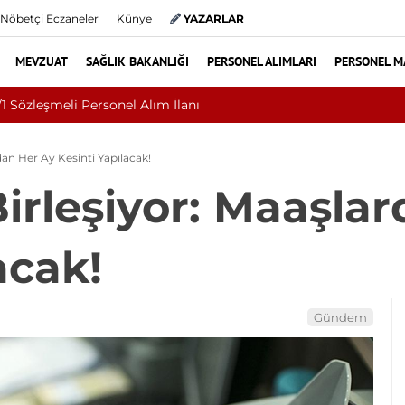
Nöbetçi Eczaneler
Künye
YAZARLAR
MEVZUAT
SAĞLIK BAKANLIĞI
PERSONEL ALIMLARI
PERSONEL M
Osmangazi Üniversitesi 2026 Sözleşmeli Personel Alımı İlanı: 203 
dan Her Ay Kesinti Yapılacak!
Birleşiyor: Maaşla
acak!
Gündem