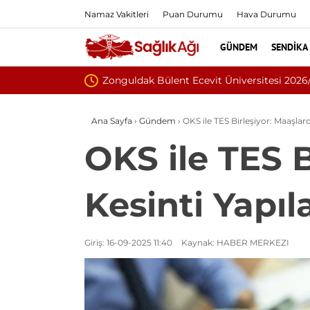
Namaz Vakitleri
Puan Durumu
Hava Durumu
GÜNDEM
SENDIKA
Eskişehir 
Ana Sayfa
›
Gündem
›
OKS ile TES Birleşiyor: Maaşlar
OKS ile TES 
Kesinti Yapıl
Giriş: 16-09-2025 11:40
Kaynak: HABER MERKEZI